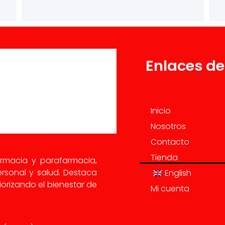
Enlaces de
Inicio
Nosotros
Contacto
Tienda
armacia y parafarmacia,
rsonal y salud. Destaca
English
orizando el bienestar de
Mi cuenta