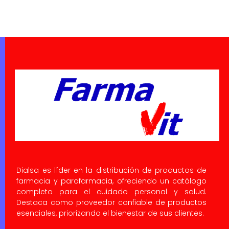
Dialsa es líder en la distribución de productos de
farmacia y parafarmacia, ofreciendo un catálogo
completo para el cuidado personal y salud.
Destaca como proveedor confiable de productos
esenciales, priorizando el bienestar de sus clientes.