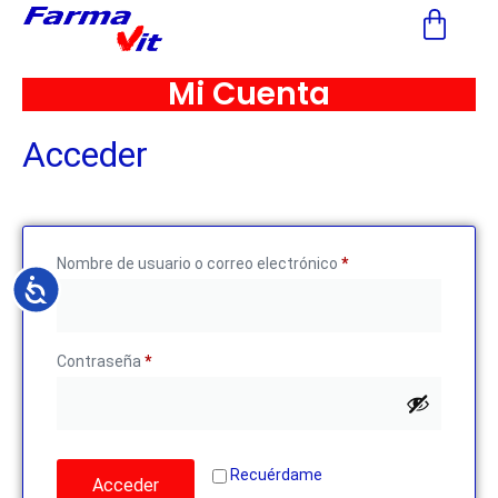
Nota:
este
sitio
Mi Cuenta
web
incluye
Acceder
un
sistema
de
accesibilidad.
Nombre de usuario o correo electrónico
*
Accesibilidad
Contraseña
*
Recuérdame
Acceder