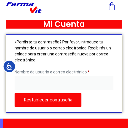
Nota:
este
sitio
Mi Cuenta
web
incluye
un
¿Perdiste tu contraseña? Por favor, introduce tu
sistema
nombre de usuario o correo electrónico. Recibirás un
de
enlace para crear una contraseña nueva por correo
accesibilidad.
electrónico.
Accesibilidad
Nombre de usuario o correo electrónico
*
Restablecer contraseña