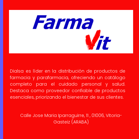
Dialsa es líder en la distribución de productos de
farmacia y parafarmacia, ofreciendo un catálogo
completo para el cuidado personal y salud.
Destaca como proveedor confiable de productos
esenciales, priorizando el bienestar de sus clientes.
Calle Jose Maria Iparraguirre, 11 , 01006, Vitoria-
Gasteiz (ARABA)