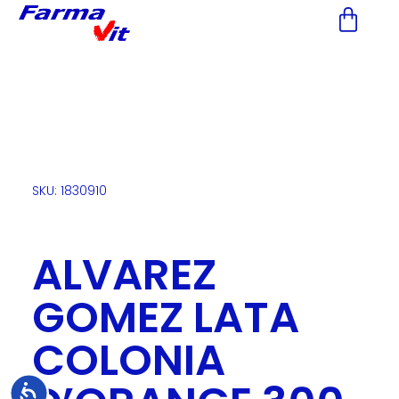
Nota:
este
sitio
web
incluye
un
sistema
de
accesibilidad.
SKU: 1830910
ALVAREZ
GOMEZ LATA
COLONIA
Accesibilidad