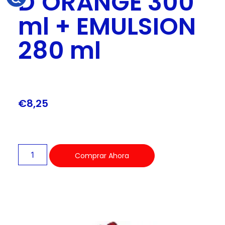
D’ORANGE 300
ml + EMULSION
280 ml
€
8,25
Comprar Ahora