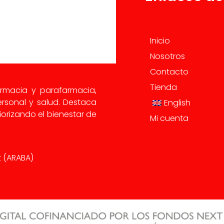
Inicio
Nosotros
Contacto
Tienda
armacia y parafarmacia,
rsonal y salud. Destaca
English
orizando el bienestar de
Mi cuenta
iz (ARABA)