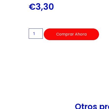
de
€
3,30
accesibilidad.
Comprar Ahora
Otros pr