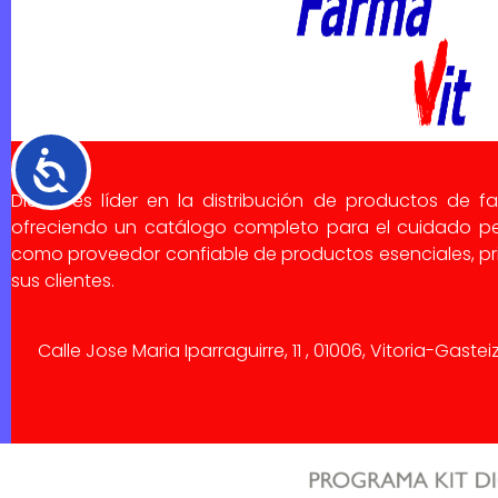
Accesibilidad
Dialsa es líder en la distribución de productos de f
ofreciendo un catálogo completo para el cuidado pe
como proveedor confiable de productos esenciales, pri
sus clientes.
Calle Jose Maria Iparraguirre, 11 , 01006, Vitoria-Gaste