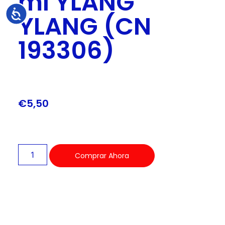
ml YLANG
Accesibilidad
YLANG (CN
193306)
€
5,50
Comprar Ahora