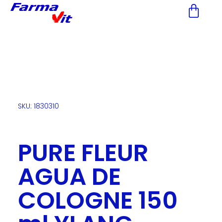
Nota:
este
sitio
web
incluye
un
sistema
de
accesibilidad.
SKU: 1830310
PURE FLEUR
AGUA DE
COLOGNE 150