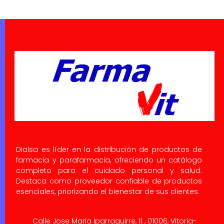
Dialsa es líder en la distribución de productos de
farmacia y parafarmacia, ofreciendo un catálogo
completo para el cuidado personal y salud.
Destaca como proveedor confiable de productos
esenciales, priorizando el bienestar de sus clientes.
Calle Jose Maria Iparraguirre, 11 , 01006, Vitoria-