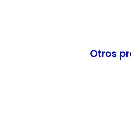
de
accesibilidad.
Otros pr