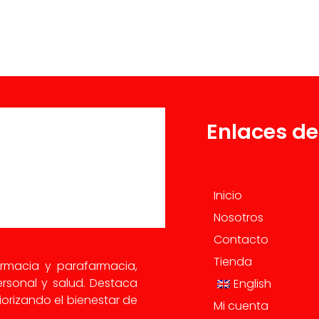
Enlaces de
Inicio
Nosotros
Contacto
Tienda
armacia y parafarmacia,
rsonal y salud. Destaca
English
orizando el bienestar de
Mi cuenta