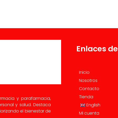
Enlaces de
Inicio
Nosotros
Contacto
Tienda
armacia y parafarmacia,
rsonal y salud. Destaca
English
orizando el bienestar de
Mi cuenta