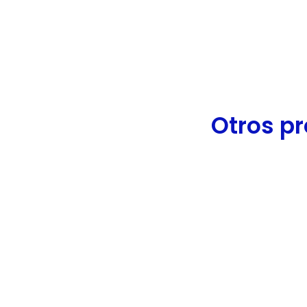
de
accesibilidad.
Otros pr