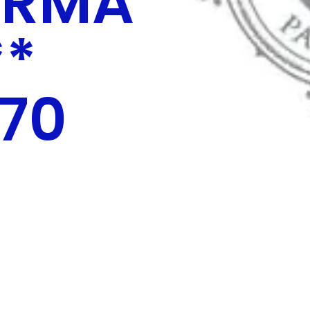
ARMA
**
70