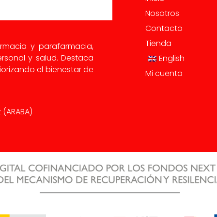
Nosotros
Contacto
Tienda
armacia y parafarmacia,
rsonal y salud. Destaca
English
orizando el bienestar de
Mi cuenta
iz (ARABA)