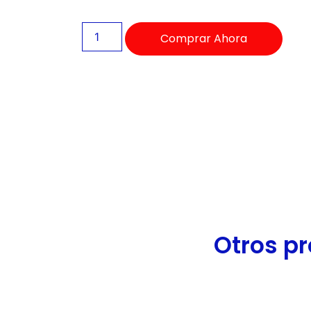
de
accesibilidad.
Comprar Ahora
Otros pr