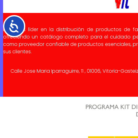
Accesibilidad
Dialsa es líder en la distribución de productos de f
ofreciendo un catálogo completo para el cuidado pe
como proveedor confiable de productos esenciales, pri
sus clientes.
Calle Jose Maria Iparraguirre, 11 , 01006, Vitoria-Gaste