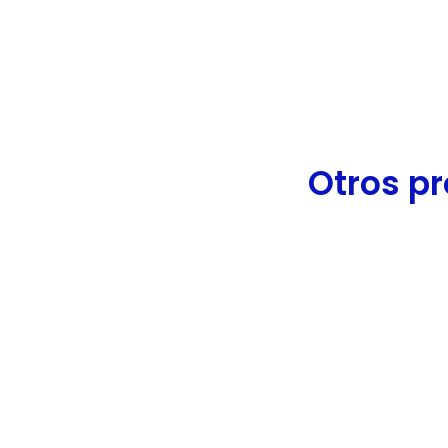
de
accesibilidad.
Otros pr