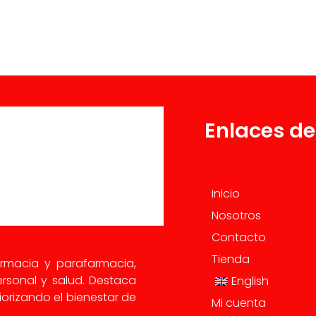
Enlaces de
Inicio
Nosotros
Contacto
Tienda
armacia y parafarmacia,
rsonal y salud. Destaca
English
orizando el bienestar de
Mi cuenta