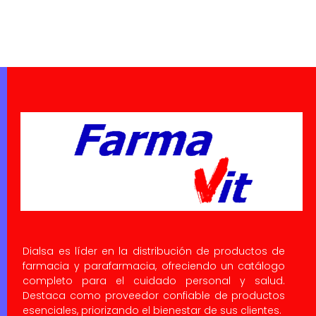
Dialsa es líder en la distribución de productos de
farmacia y parafarmacia, ofreciendo un catálogo
completo para el cuidado personal y salud.
Destaca como proveedor confiable de productos
esenciales, priorizando el bienestar de sus clientes.