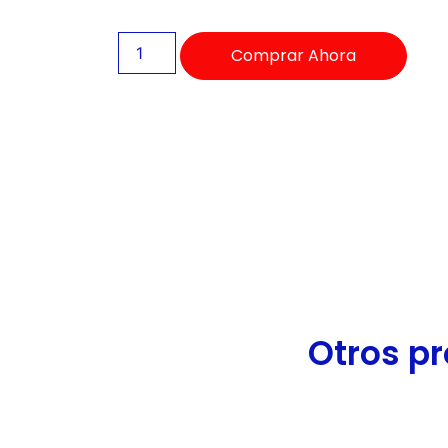
de
accesibilidad.
Comprar Ahora
Otros pr