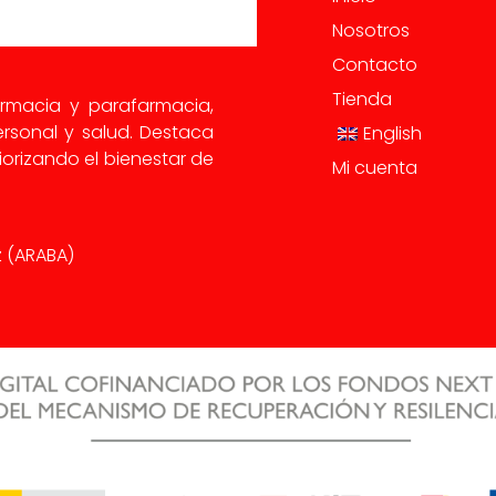
Nosotros
Contacto
Tienda
armacia y parafarmacia,
rsonal y salud. Destaca
English
orizando el bienestar de
Mi cuenta
iz (ARABA)