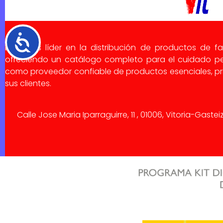
Accesibilidad
Dialsa es líder en la distribución de productos de f
ofreciendo un catálogo completo para el cuidado pe
como proveedor confiable de productos esenciales, pri
sus clientes.
Calle Jose Maria Iparraguirre, 11 , 01006, Vitoria-Gaste