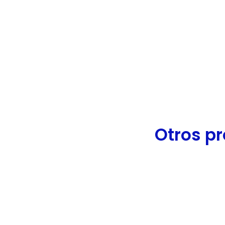
de
accesibilidad.
Otros pr