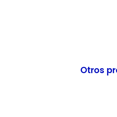
de
accesibilidad.
Otros pr