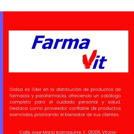
Dialsa es líder en la distribución de productos de
farmacia y parafarmacia, ofreciendo un catálogo
completo para el cuidado personal y salud.
Destaca como proveedor confiable de productos
esenciales, priorizando el bienestar de sus clientes.
Calle Jose Maria Iparraguirre, 11 , 01006, Vitoria-