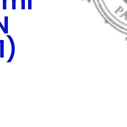
 ml
N
1)