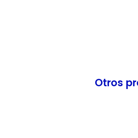
de
accesibilidad.
Otros pr