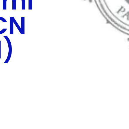
 ml
CN
1)