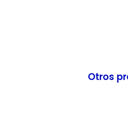
de
accesibilidad.
Otros pr