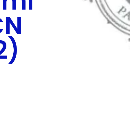
 ml
CN
2)