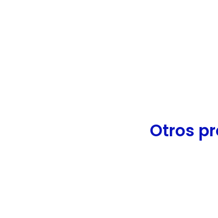
de
accesibilidad.
Otros pr