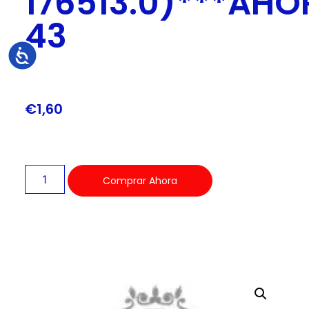
176513.0)***AHO
43
Accesibilidad
€
1,60
Comprar Ahora