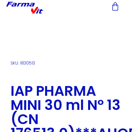
Nota:
este
sitio
web
incluye
un
sistema
de
accesibilidad.
SKU: 1830513
IAP PHARMA
MINI 30 ml Nº 13
(CN