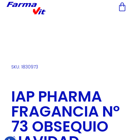
Nota:
este
sitio
web
incluye
un
sistema
de
accesibilidad.
SKU: 1830973
IAP PHARMA
FRAGANCIA Nº
73 OBSEQUIO