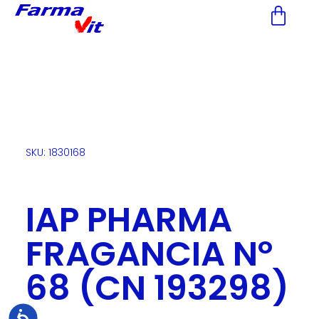
Nota:
este
sitio
web
incluye
un
sistema
de
accesibilidad.
SKU: 1830168
IAP PHARMA
FRAGANCIA Nº
68 (CN 193298)
Accesibilidad