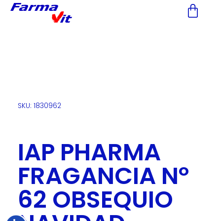
Nota:
este
sitio
web
incluye
un
sistema
de
accesibilidad.
SKU: 1830962
IAP PHARMA
FRAGANCIA Nº
62 OBSEQUIO