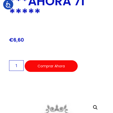
***AHORA 71
Accesibilidad
*****
€
6,60
Comprar Ahora