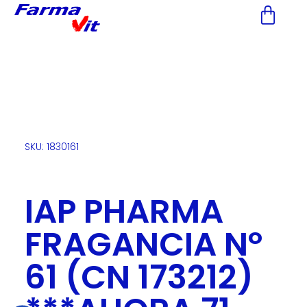
Nota:
este
sitio
web
incluye
un
sistema
de
accesibilidad.
SKU: 1830161
IAP PHARMA
FRAGANCIA Nº
61 (CN 173212)