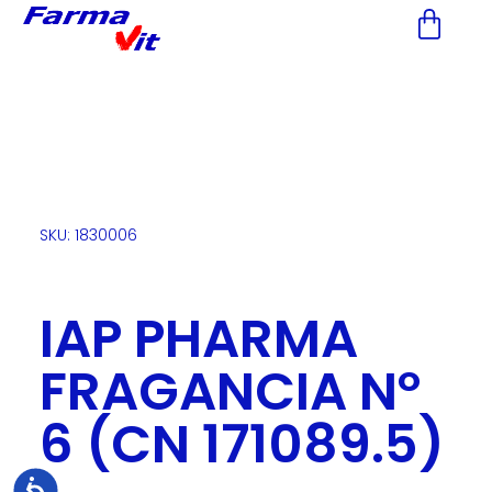
Nota:
este
sitio
web
incluye
un
sistema
de
accesibilidad.
SKU: 1830006
IAP PHARMA
FRAGANCIA Nº
6 (CN 171089.5)
Accesibilidad