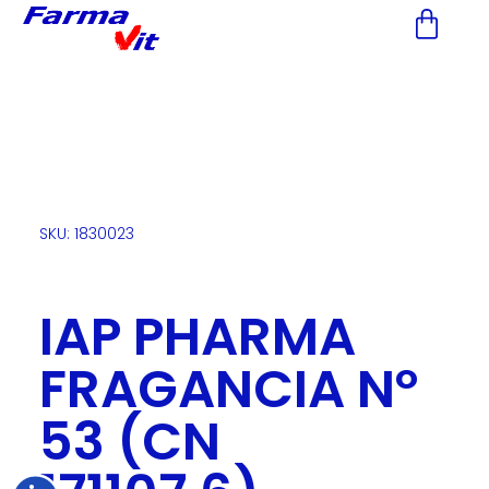
Nota:
este
sitio
web
incluye
un
sistema
de
accesibilidad.
SKU: 1830023
IAP PHARMA
FRAGANCIA Nº
53 (CN