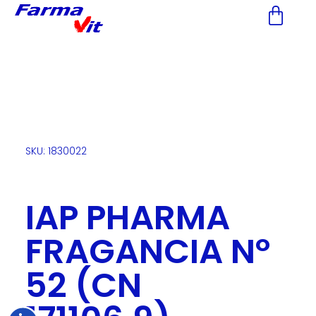
Nota:
este
sitio
web
incluye
un
sistema
de
accesibilidad.
SKU: 1830022
IAP PHARMA
FRAGANCIA Nº
52 (CN