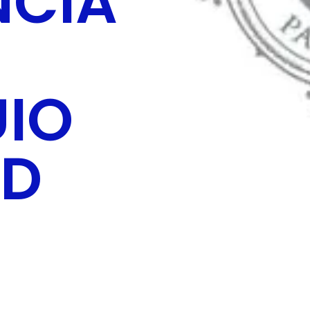
NCIA
IO
AD