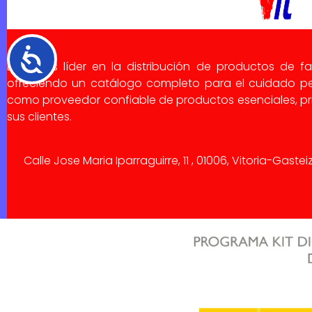
Accesibilidad
Dialsa es líder en la distribución de productos de f
ofreciendo un catálogo completo para el cuidado pe
como proveedor confiable de productos esenciales, pri
sus clientes.
Calle Jose Maria Iparraguirre, 11 , 01006, Vitoria-Gaste