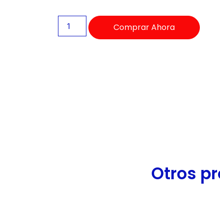
de
accesibilidad.
Comprar Ahora
Otros pr