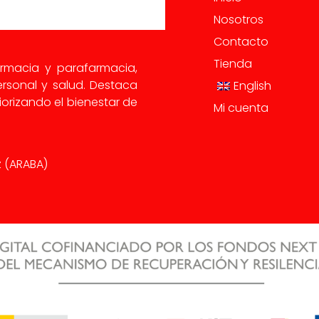
Nosotros
Contacto
Tienda
armacia y parafarmacia,
rsonal y salud. Destaca
English
orizando el bienestar de
Mi cuenta
iz (ARABA)