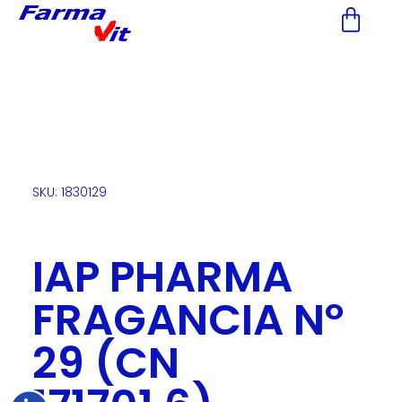
Nota:
este
sitio
web
incluye
un
sistema
de
accesibilidad.
SKU: 1830129
IAP PHARMA
FRAGANCIA Nº
29 (CN