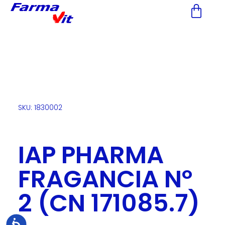
Nota:
este
sitio
web
incluye
un
sistema
de
accesibilidad.
SKU: 1830002
IAP PHARMA
FRAGANCIA Nº
2 (CN 171085.7)
Accesibilidad