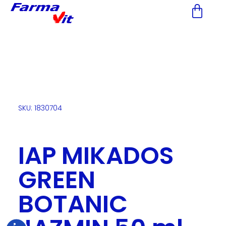
Nota:
este
sitio
web
incluye
un
sistema
de
accesibilidad.
SKU: 1830704
IAP MIKADOS
GREEN
BOTANIC