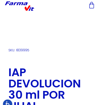
Nota:
este
sitio
web
incluye
un
sistema
de
accesibilidad.
SKU: 1839995
IAP
DEVOLUCION
30 ml POR
Accesibilidad