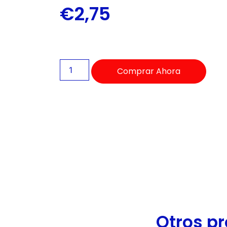
de
€
2,75
accesibilidad.
Comprar Ahora
Otros pr