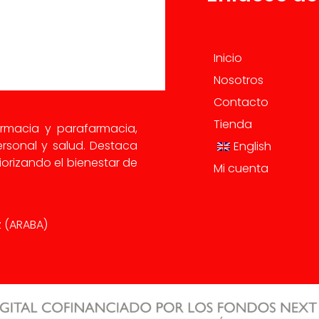
Inicio
Nosotros
Contacto
Tienda
armacia y parafarmacia,
rsonal y salud. Destaca
English
orizando el bienestar de
Mi cuenta
iz (ARABA)