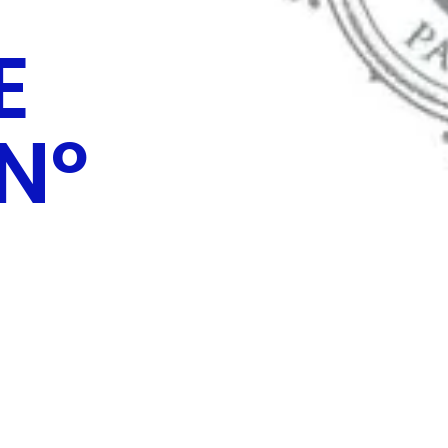
E
Nº
)