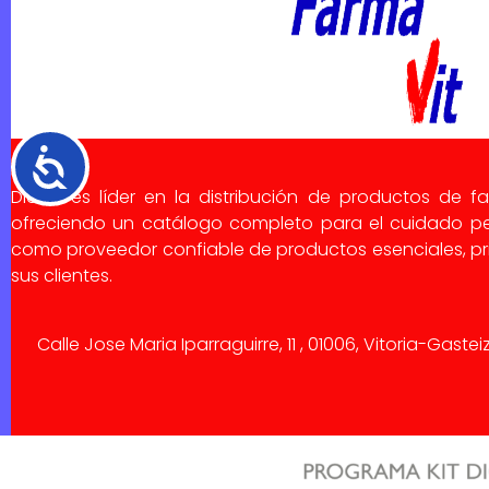
Accesibilidad
Dialsa es líder en la distribución de productos de f
ofreciendo un catálogo completo para el cuidado pe
como proveedor confiable de productos esenciales, pri
sus clientes.
Calle Jose Maria Iparraguirre, 11 , 01006, Vitoria-Gaste