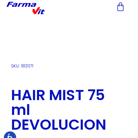
Nota:
este
sitio
web
incluye
un
sistema
de
accesibilidad.
SKU: 1831171
HAIR MIST 75
ml
DEVOLUCION
Accesibilidad