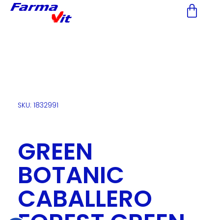
Nota:
este
sitio
web
incluye
un
sistema
de
accesibilidad.
SKU: 1832991
GREEN
BOTANIC
CABALLERO