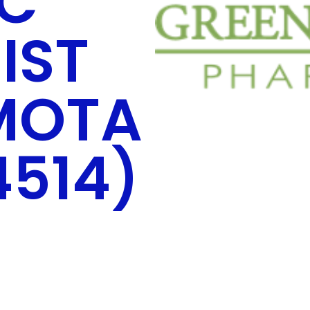
C
IST
MOTA
4514)