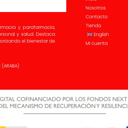
Nosotros
Contacto
Tienda
armacia y parafarmacia,
rsonal y salud. Destaca
English
orizando el bienestar de
Mi cuenta
iz (ARABA)