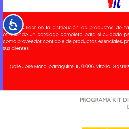
Accesibilidad
Dialsa es líder en la distribución de productos de f
ofreciendo un catálogo completo para el cuidado pe
como proveedor confiable de productos esenciales, pri
sus clientes.
Calle Jose Maria Iparraguirre, 11 , 01006, Vitoria-Gaste