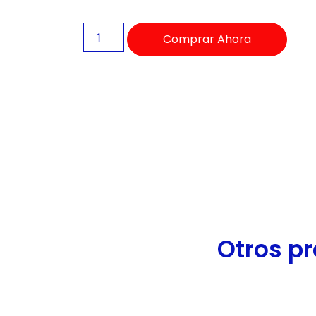
de
accesibilidad.
Comprar Ahora
Otros pr