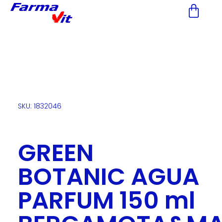
Nota:
este
sitio
web
incluye
un
sistema
de
accesibilidad.
SKU: 1832046
GREEN
BOTANIC AGUA
PARFUM 150 ml