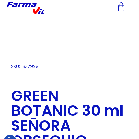
Nota:
este
sitio
web
incluye
un
sistema
de
accesibilidad.
SKU: 1832999
GREEN
BOTANIC 30 ml
SEÑORA