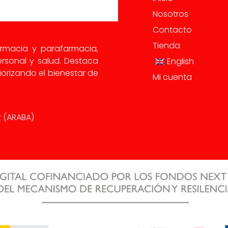
Nosotros
Contacto
Tienda
armacia y parafarmacia,
rsonal y salud. Destaca
English
orizando el bienestar de
Mi cuenta
iz (ARABA)