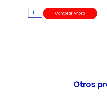
de
accesibilidad.
Comprar Ahora
Otros pr