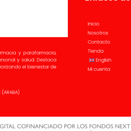
Inicio
Nosotros
Contacto
Tienda
armacia y parafarmacia,
rsonal y salud. Destaca
English
orizando el bienestar de
Mi cuenta
iz (ARABA)