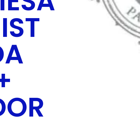
MESA
IST
DA
+
DOR