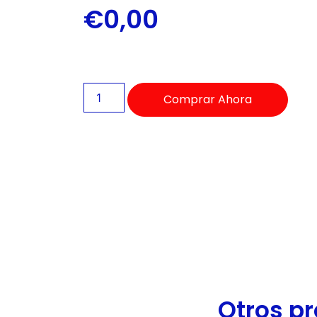
de
€
0,00
accesibilidad.
Comprar Ahora
Otros pr