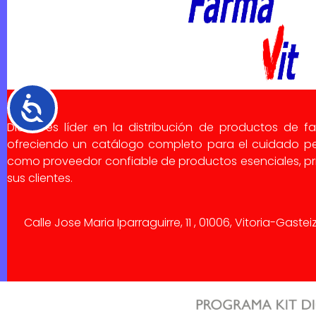
Accesibilidad
Dialsa es líder en la distribución de productos de f
ofreciendo un catálogo completo para el cuidado pe
como proveedor confiable de productos esenciales, pri
sus clientes.
Calle Jose Maria Iparraguirre, 11 , 01006, Vitoria-Gaste