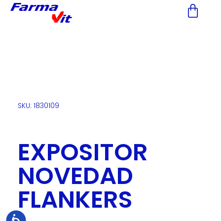
Nota:
este
sitio
web
incluye
un
sistema
de
accesibilidad.
SKU: 1830109
EXPOSITOR
NOVEDAD
FLANKERS
Accesibilidad