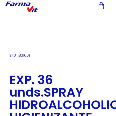
Nota:
este
sitio
web
incluye
un
sistema
de
accesibilidad.
SKU: 1831001
EXP. 36
unds.SPRAY
HIDROALCOHOLI