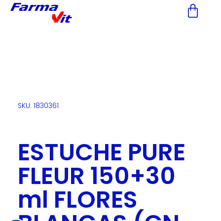
Nota:
este
sitio
web
incluye
un
sistema
de
accesibilidad.
SKU: 1830361
ESTUCHE PURE
FLEUR 150+30
ml FLORES