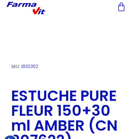
Nota:
este
sitio
web
incluye
un
sistema
de
accesibilidad.
SKU: 1830362
ESTUCHE PURE
FLEUR 150+30
ml AMBER (CN