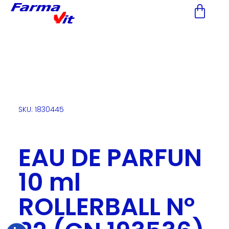
Nota:
este
sitio
web
incluye
un
sistema
de
accesibilidad.
SKU: 1830445
EAU DE PARFUN
10 ml
ROLLERBALL Nº