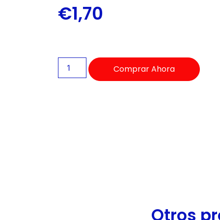
de
€
1,70
accesibilidad.
Comprar Ahora
Otros pr