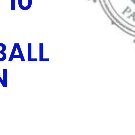
 10
BALL
N
)