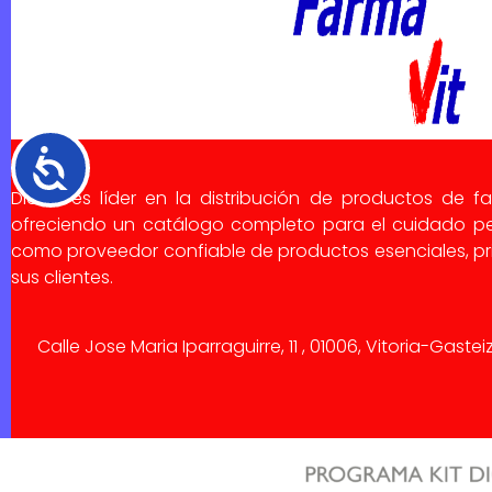
Accesibilidad
Dialsa es líder en la distribución de productos de f
ofreciendo un catálogo completo para el cuidado pe
como proveedor confiable de productos esenciales, pri
sus clientes.
Calle Jose Maria Iparraguirre, 11 , 01006, Vitoria-Gaste