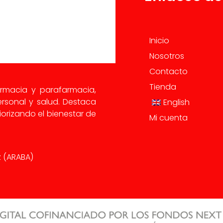
Inicio
Nosotros
Contacto
Tienda
armacia y parafarmacia,
rsonal y salud. Destaca
English
orizando el bienestar de
Mi cuenta
iz (ARABA)