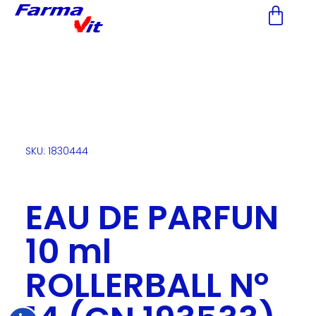
Nota:
este
sitio
web
incluye
un
sistema
de
accesibilidad.
SKU: 1830444
EAU DE PARFUN
10 ml
ROLLERBALL Nº