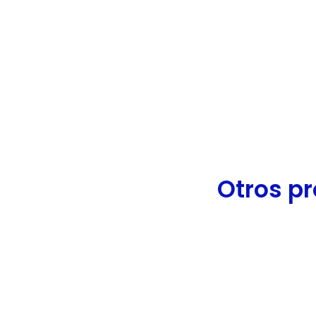
de
accesibilidad.
Otros pr