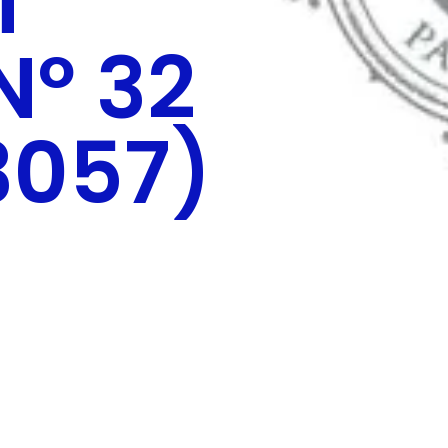
M
Nº 32
3057)