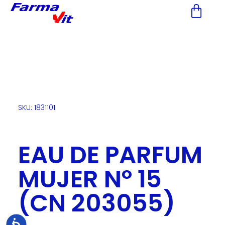
Nota:
este
sitio
web
incluye
un
sistema
de
accesibilidad.
SKU: 1831101
EAU DE PARFUM
MUJER Nº 15
(CN 203055)
Accesibilidad